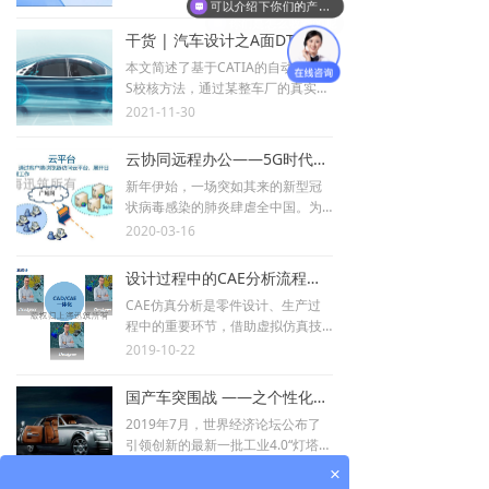
可以介绍下你们的产品么
策的关键环节，全看这一篇！
商业服务
你们是怎么收费的呢
干货 | 汽车设计之A面DTS校核
本文简述了基于CATIA的自动A面DT
S校核方法，通过某整车厂的真实使
用案例阐明自动A面DTS校核插件所
2021-11-30
带来的设计效率提升，自动化、智
能化的作业模式，以及更为准确的
云协同远程办公——5G时代高效工作模式
校核结果展示。
新年伊始，一场突如其来的新型冠
状病毒感染的肺炎肆虐全中国。为
响应国家抗击疫情的号召，各地政
2020-03-16
府陆续发出延迟开工的公告，各企
业员工只能在家办公，这些措施都
设计过程中的CAE分析流程前置
切切实实的刺激了远程办公的需
CAE仿真分析是零件设计、生产过
求。
程中的重要环节，借助虚拟仿真技
术提前验证设计方案的可行性，提
2019-10-22
高设计质量，节省后期因质量问题
需要更改产品的巨大成本。随着CA
国产车突围战 ——之个性化定制
E仿真分析应用越来越广泛，如何优
2019年7月，世界经济论坛公布了
化CAE仿真流程，有效利用CAE仿真
引领创新的最新一批工业4.0“灯塔工
对产品进行验证、优化，已成为各
厂”名单，其中上汽大通是全球范围
2019-08-06
大企业保证产品质量的重要途径，
×
内唯一一家入选的中国整车企业。