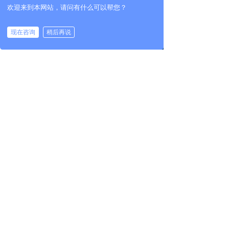
同时也是企业实现降本增效的重要
欢迎来到本网站，请问有什么可以帮您？
上汽大通已经率先实现直联‘需求
影响因素。
者’和‘生产者’两端，实现更加扁平化
上一页
1
/
2
下一页
的商业过程。为国内车企的转型突
现在咨询
稍后再说
围做出了极好的示范效应。
上海市建国东路525号巴士大厦502室
넹
400-0008-021
끅
邮箱：info@rpt-auto.com
낂
版权所有©
上海迅筑信息科技有限公司
沪ICP备19029213号-1
本网站由阿里云提供云计算及安全服务