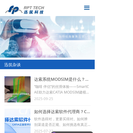
网站首页
汽车与交通运输
끀
产品
航空航天与国防
解决方案
船舶与海洋工程
迅筑杂谈
工业设备
新闻动态
高科技
迅筑杂谈
联系我们
家居与生活方式
达索系统MODSIM是什么？如何实现低成本的加速开发？（含白皮书下载）
끀
招纳贤才
包装消费品与零售
“咖啡 伴侣”的丝滑体验——SmartC
AE助力达索CATIA MODSIM建模仿
真一体化落地。
2025-09-25
生命科学
如何选择达索软件代理商？CATIA正版软件购买必看！
能源与材料
软件选得对，更要买得对。如何辨
别渠道是否正规、如何挑选有真正
城市与地域开发
应用经验的代理商成为企业采购决
2025-07-22